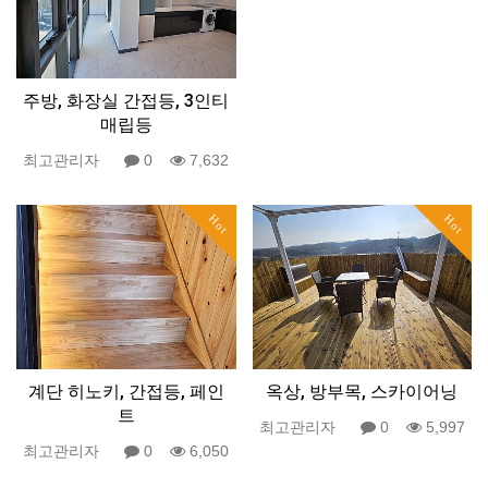
주방, 화장실 간접등, 3인티
매립등
최고관리자
0
7,632
Hot
Hot
계단 히노키, 간접등, 페인
옥상, 방부목, 스카이어닝
트
최고관리자
0
5,997
최고관리자
0
6,050