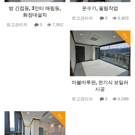
방 간접등, 3인티 매립등,
온수기, 필림작업
화장대설치
최고관리자
0
6,803
최고관리자
0
7,952
Hot
마블마루판, 전기식 보일러
시공
최고관리자
0
6,588
Hot