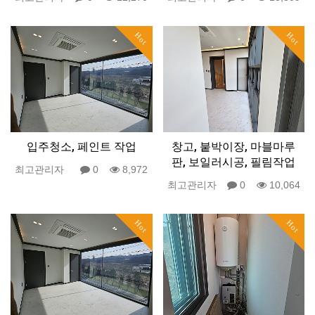
Hot
Hot
입주청소, 페인트 작업
창고, 붙박이장, 마블마루
판, 보일러시공, 필림작업
최고관리자
0
8,972
최고관리자
0
10,064
Hot
Hot