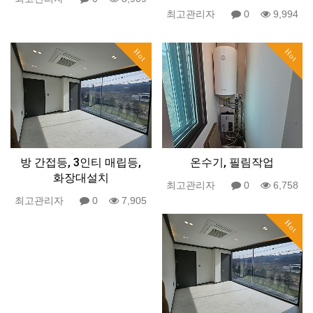
최고관리자
0
9,994
Hot
Hot
방 간접등, 3인티 매립등,
온수기, 필림작업
화장대설치
최고관리자
0
6,758
최고관리자
0
7,905
Hot