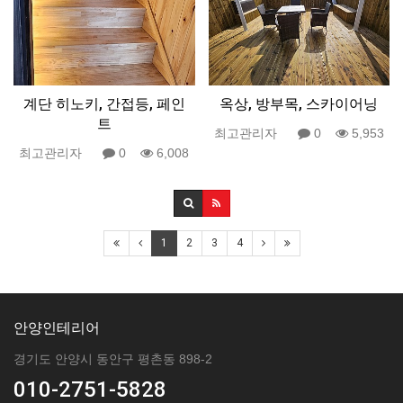
계단 히노키, 간접등, 페인
옥상, 방부목, 스카이어닝
트
최고관리자
0
5,953
최고관리자
0
6,008
1
2
3
4
안양인테리어
경기도 안양시 동안구 평촌동 898-2
010-2751-5828