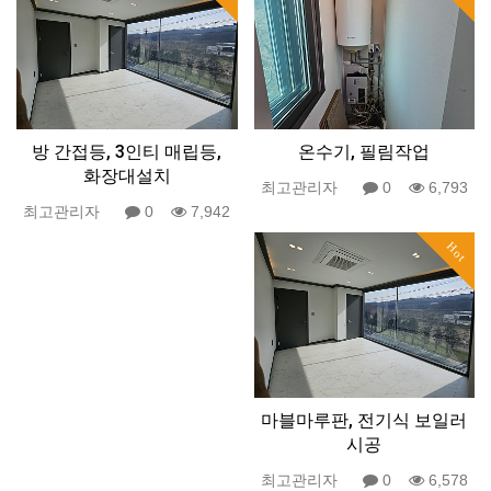
방 간접등, 3인티 매립등,
온수기, 필림작업
화장대설치
최고관리자
0
6,793
최고관리자
0
7,942
Hot
마블마루판, 전기식 보일러
시공
최고관리자
0
6,578