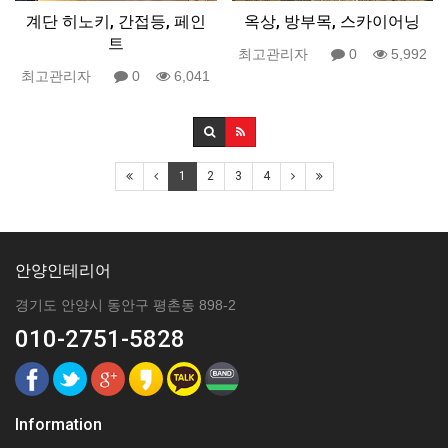
계단 히노키, 간접등, 페인
옥상, 방부목, 스카이어닝
트
최고관리자
0
5,992
최고관리자
0
6,041
1
2
3
4
안양인테리어
경기도 안양시 동안구 평촌동 898-2
010-2751-5828
Information